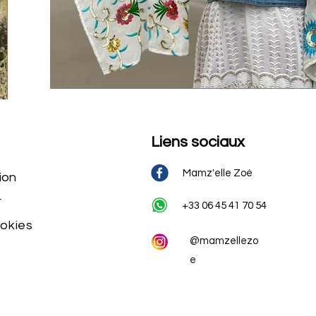
Liens sociaux
Mamz'elle Zoé
ion
r
+33 06 45 41 70 54
ookies
@mamzellezo
e