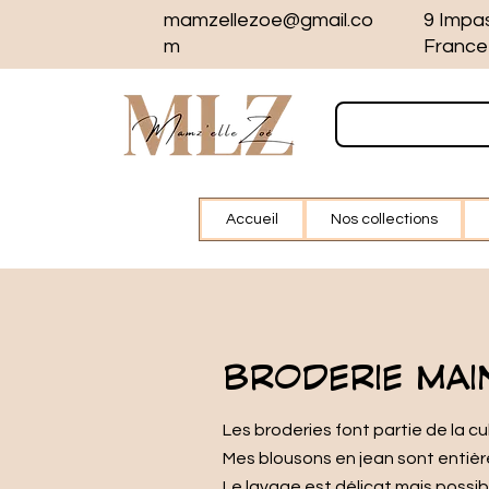
mamzellezoe@gmail.co
9 Impa
m
France
Accueil
Nos collections
BRODERIE MAI
Les broderies font partie de la cu
Mes blousons en jean sont entièr
Le lavage est délicat mais possibl