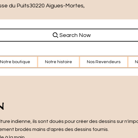
sse du Puits30220 Aigues-Mortes,
Search Now
Notre boutique
Notre histoire
Nos Revendeurs
N
N
lture indienne, ils sont doués pour créer des dessins sur n'imp
ement brodés mains d'après des dessins fournis.
e à la main.