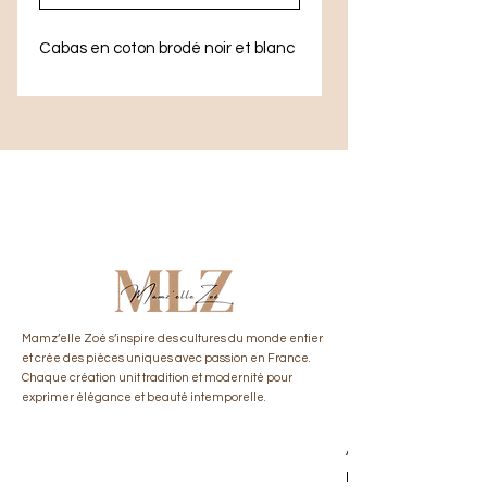
Cabas en coton brodé noir et blanc
​Mamz’elle Zoé s’inspire des cultures du monde entier
et crée des pièces uniques avec passion en France.
Chaque création unit tradition et modernité pour
exprimer élégance et beauté intemporelle.
Accueil
Notre histoire