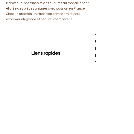
​Mamz’elle Zoé s’inspire des cultures du monde entier
et crée des pièces uniques avec passion en France.
Chaque création unit tradition et modernité pour
exprimer élégance et beauté intemporelle.
Accueil
Notre histoire
Notre boutique
Liens rapides
Nos Inspirations
Nous contacter
Service client
Nouvelle
collection
Meilleur vendeur