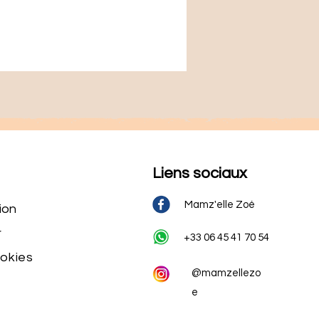
Liens sociaux
Mamz'elle Zoé
ion
r
+33 06 45 41 70 54
ookies
@mamzellezo
e