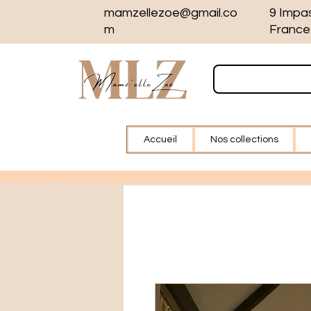
mamzellezoe@gmail.co
9 Impa
m
France
Accueil
Nos collections