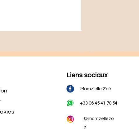
Liens sociaux
Mamz'elle Zoé
ion
r
+33 06 45 41 70 54
ookies
@mamzellezo
e