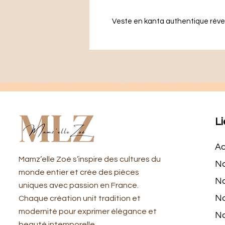
Veste en kanta authentique révers
Li
Ac
​Mamz’elle Zoé s’inspire des cultures du
No
monde entier et crée des pièces
No
uniques avec passion en France.
No
Chaque création unit tradition et
modernité pour exprimer élégance et
No
beauté intemporelle.